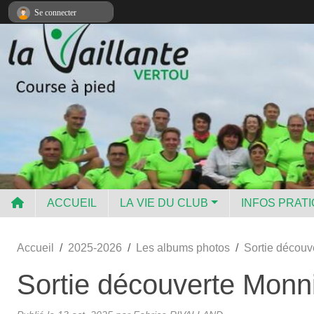
Panneau de gestion des cookies
Se connecter
ACCUEIL
LA VIE DU CLUB
INFOS PRAT
Accueil
2025-2026
Les albums photos
Sortie découv
Sortie découverte Monni