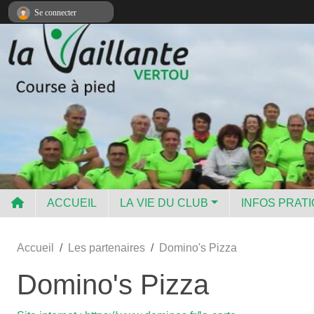
Panneau de gestion des cookies
Se connecter
ACCUEIL
LA VIE DU CLUB
INFOS PRAT
Accueil
Les partenaires
Domino's Pizza
Domino's Pizza