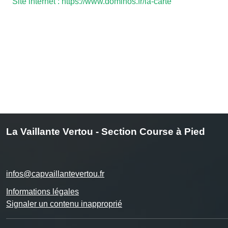
Site internet : https://www.dominos.fr/la-carte
La Vaillante Vertou - Section Course à Pied
infos@capvaillantevertou.fr
Informations légales
Signaler un contenu inapproprié